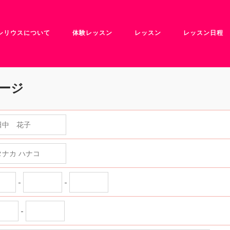
シリウスについて
体験レッスン
レッスン
レッスン日程
ージ
-
-
-