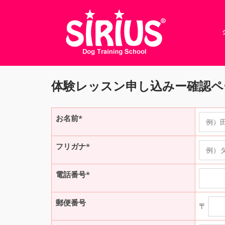
Skip
to
content
体験レッスン申し込みー確認ペ
お名前*
フリガナ*
電話番号*
郵便番号
〒