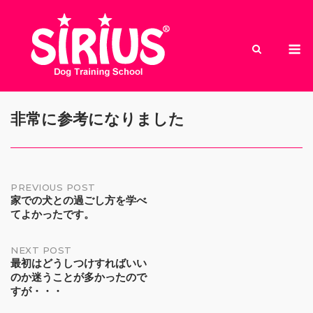
Skip
to
M
content
非常に参考になりました
Post
PREVIOUS POST
家での犬との過ごし方を学べ
てよかったです。
navigation
NEXT POST
最初はどうしつけすればいい
のか迷うことが多かったので
すが・・・